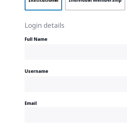
Institutional
Individual Membership
Login details
Full Name
Username
Email