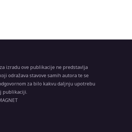
a izradu ove publikacije ne predstavlja
oji odražava stavove samih autora te se
odgovornom za bilo kakvu daljnju upotrebu
 publikaciji.
 MAGNET