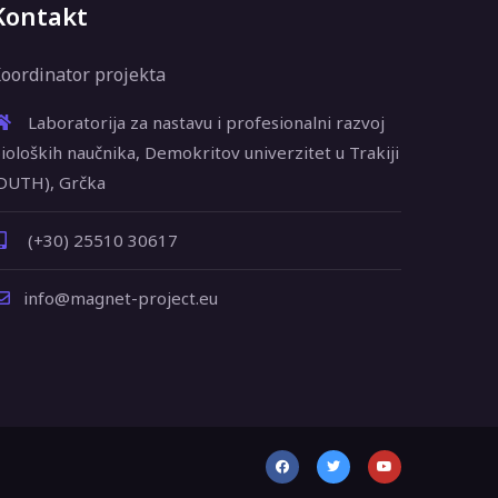
Kontakt
oordinator projekta
Laboratorija za nastavu i profesionalni razvoj
ioloških naučnika, Demokritov univerzitet u Trakiji
DUTH), Grčka
(+30) 25510 30617
info@magnet-project.eu