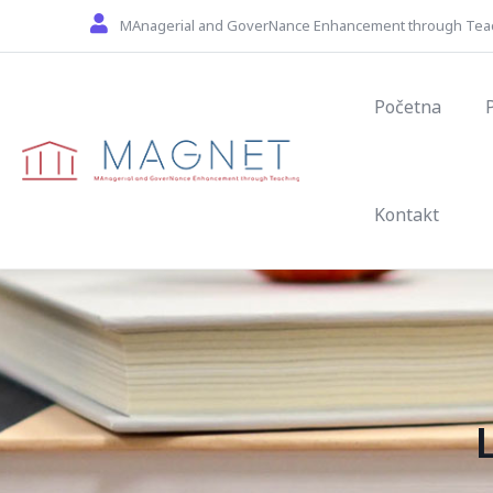
Skip to main content
MAnagerial and GoverNance Enhancement through Tea
Main navig
Početna
Kontakt