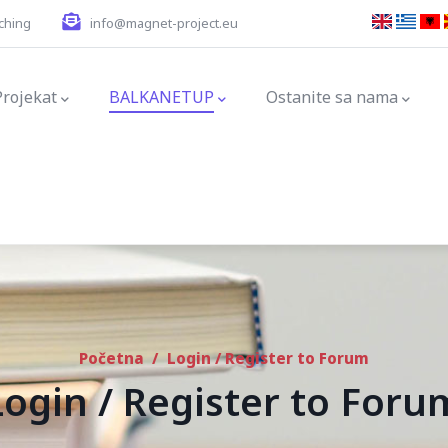
ching
info@magnet-project.eu
ation
Projekat
BALKANETUP
Ostanite sa nama
Početna
/
Login / Register to Forum
Login / Register to Foru