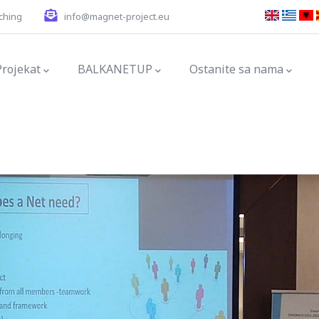
ching
info@magnet-project.eu
ation
Projekat
BALKANETUP
Ostanite sa nama