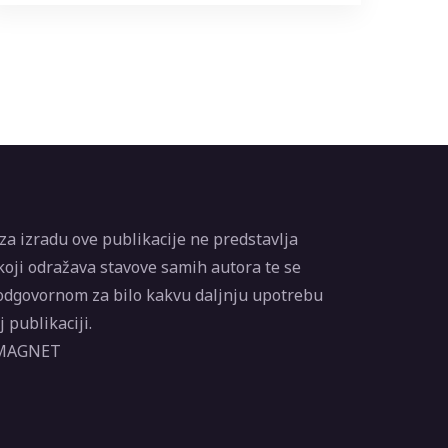
a izradu ove publikacije ne predstavlja
oji odražava stavove samih autora te se
odgovornom za bilo kakvu daljnju upotrebu
 publikaciji.
 MAGNET