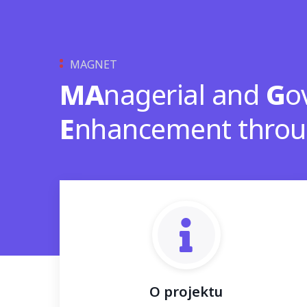
MAGNET
MA
nagerial and
G
o
E
nhancement thro
O projektu