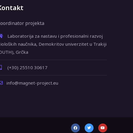
Kontakt
oordinator projekta
Laboratorija za nastavu i profesionalni razvoj
ioloških naučnika, Demokritov univerzitet u Trakiji
DUTH), Grčka
(+30) 25510 30617
info@magnet-project.eu