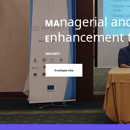
nagerial a
MA
nhancement 
E
MAGNET
Pročitajte više