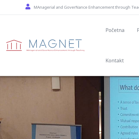
Skip to main content
MAnagerial and GoverNance Enhancement through Tea
Main navig
Početna
Kontakt