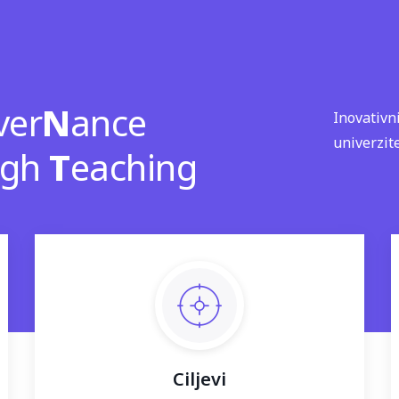
ver
N
ance
Inovativn
univerzit
ugh
T
eaching
Ciljevi