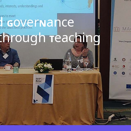
nd
over
ance
G
N
through
eaching
T