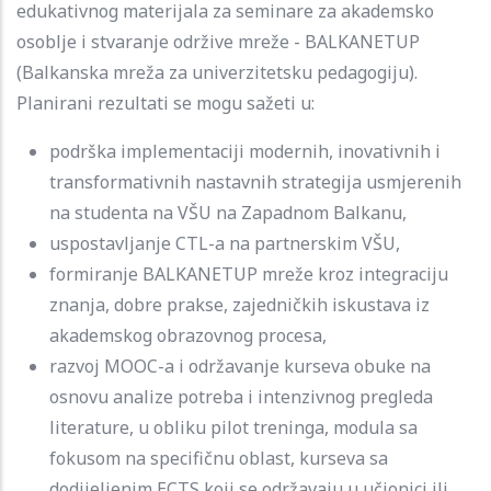
edukativnog materijala za seminare za akademsko
osoblje i stvaranje održive mreže - BALKANETUP
(Balkanska mreža za univerzitetsku pedagogiju).
Planirani rezultati se mogu sažeti u:
podrška implementaciji modernih, inovativnih i
transformativnih nastavnih strategija usmjerenih
na studenta na VŠU na Zapadnom Balkanu,
uspostavljanje CTL-a na partnerskim VŠU,
formiranje BALKANETUP mreže kroz integraciju
znanja, dobre prakse, zajedničkih iskustava iz
akademskog obrazovnog procesa,
razvoj MOOC-a i održavanje kurseva obuke na
osnovu analize potreba i intenzivnog pregleda
literature, u obliku pilot treninga, modula sa
fokusom na specifičnu oblast, kurseva sa
dodijeljenim ECTS koji se održavaju u učionici ili