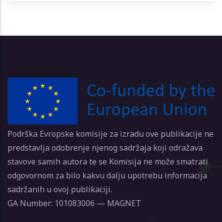
Podrška Evropske komisije za izradu ove publikacije ne
predstavlja odobrenje njenog sadržaja koji odražava
stavove samih autora te se Komisija ne može smatrati
odgovornom za bilo kakvu dalju upotrebu informacija
sadržanih u ovoj publikaciji.
GA Number: 101083006 — MAGNET