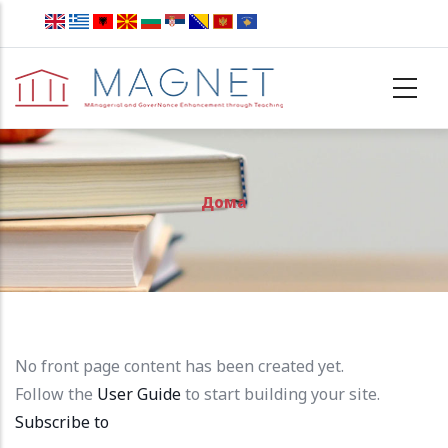
Skip to main content
Дома
No front page content has been created yet.
Follow the
User Guide
to start building your site.
Subscribe to