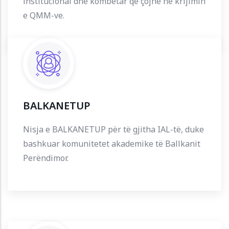
institucional dhe kombëtar që çojnë në krijimin
e QMM-ve.
BALKANETUP
Nisja e BALKANETUP për të gjitha IAL-të, duke
bashkuar komunitetet akademike të Ballkanit
Perëndimor.