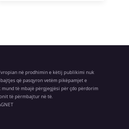
vropian në prodhimin e këtij publikimi nuk
bajtjes që pasqyron vetëm pikëpamjet e
 mund të mbajë përgjegjësi për çdo përdorim
onit të përmbajtur në të.
MAGNET