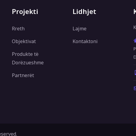
Projekti
Lidhjet
K
Rreth
Lajme
Objektivat
Kontaktoni
P
Produkte të
D
Dorëzueshme
Partnerët
eserved.