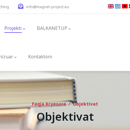
ching
info@magnet-project.eu
ion
Projekti
BALKANETUP
nizuar
Kontaktoni
Faqja Kryesore
/
Objektivat
Objektivat