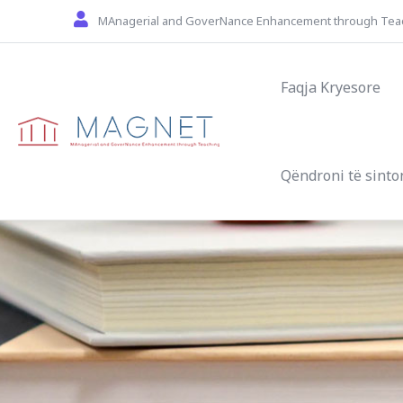
Skip to main content
MAnagerial and GoverNance Enhancement through Tea
Main navigat
Faqja Kryesore
Qëndroni të sinto