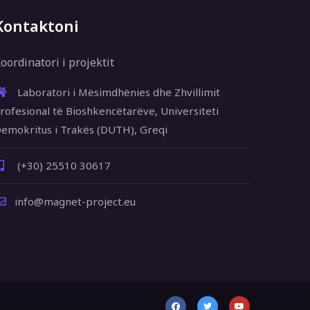
Kontaktoni
oordinatori i projektit
Laboratori i Mësimdhënies dhe Zhvillimit
rofesional të Bioshkencëtarëve, Universiteti
emokritus i Trakës (DUTH), Greqi
(+30) 25510 30617
info@magnet-project.eu