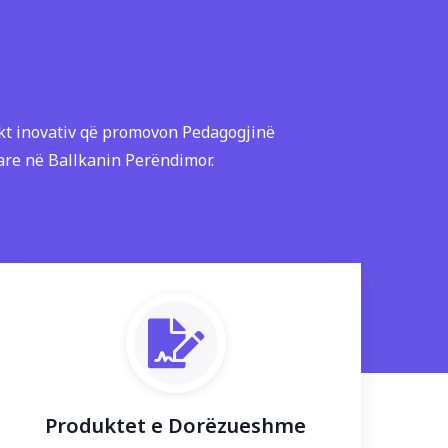
kt inovativ që promovon Pedagogjinë
are në Ballkanin Perëndimor.
Produktet e Dorëzueshme