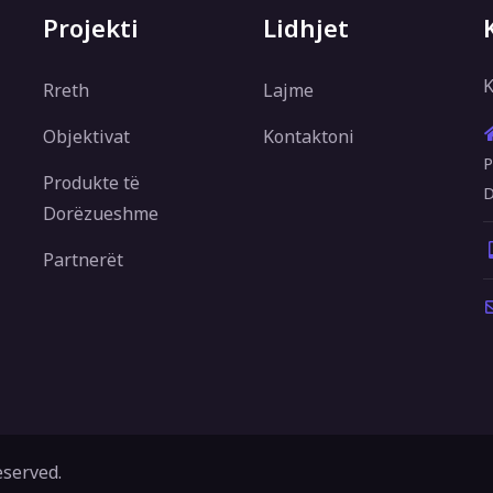
Projekti
Lidhjet
K
Rreth
Lajme
Objektivat
Kontaktoni
P
Produkte të
D
Dorëzueshme
Partnerët
eserved.