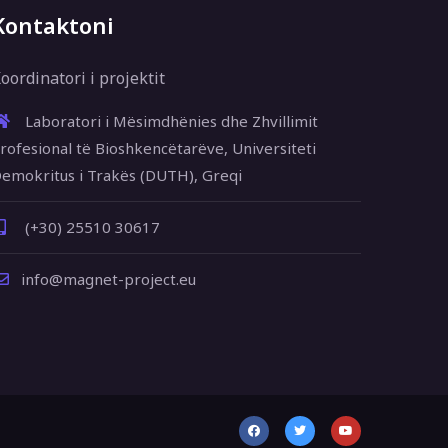
Kontaktoni
oordinatori i projektit
Laboratori i Mësimdhënies dhe Zhvillimit
rofesional të Bioshkencëtarëve, Universiteti
emokritus i Trakës (DUTH), Greqi
(+30) 25510 30617
info@magnet-project.eu