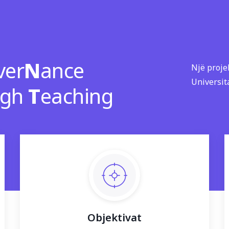
ver
N
ance
Një proje
Universit
ugh
T
eaching
Objektivat