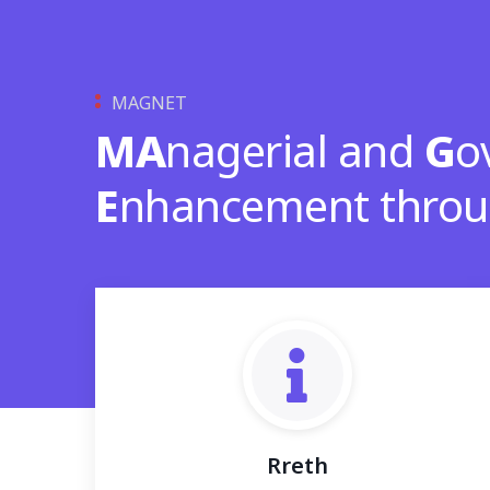
MAGNET
MA
nagerial and
G
o
E
nhancement thro
Rreth