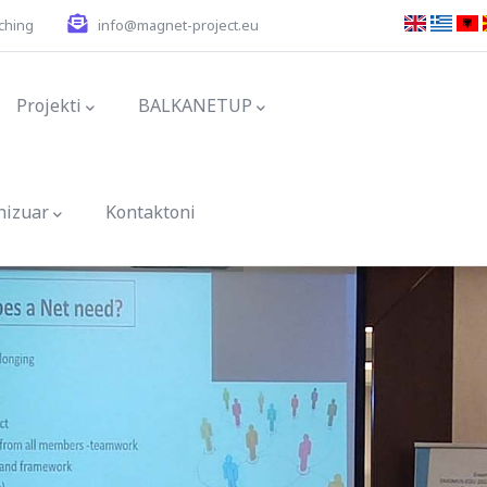
ching
info@magnet-project.eu
ion
Projekti
BALKANETUP
nizuar
Kontaktoni