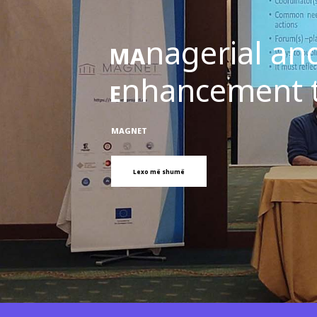
nagerial a
MA
nhancement 
E
MAGNET
Lexo më shumë