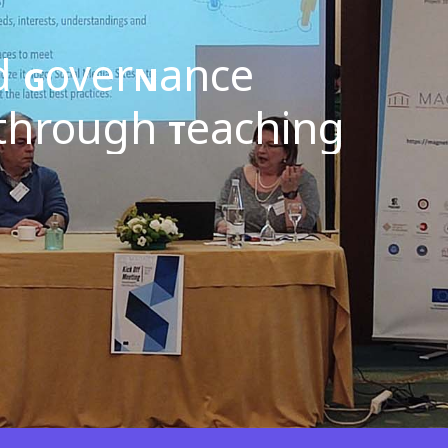
nd
over
ance
G
N
through
eaching
T