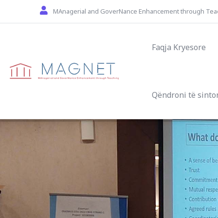
Skip to main content
MAnagerial and GoverNance Enhancement through Tea
Main navigat
Faqja Kryesore
Qëndroni të sinto