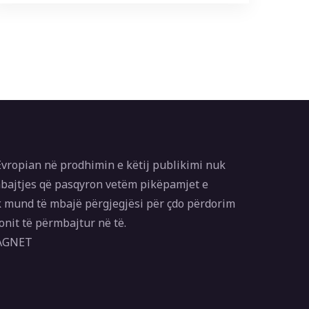
vropian në prodhimin e këtij publikimi nuk
bajtjes që pasqyron vetëm pikëpamjet e
 mund të mbajë përgjegjësi për çdo përdorim
onit të përmbajtur në të.
MAGNET