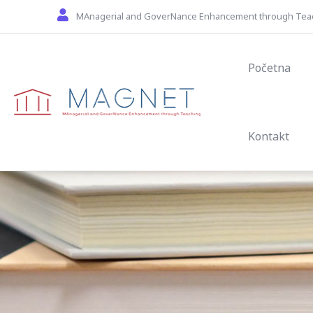
Skip to main content
MAnagerial and GoverNance Enhancement through Tea
Main navi
Početna
Kontakt