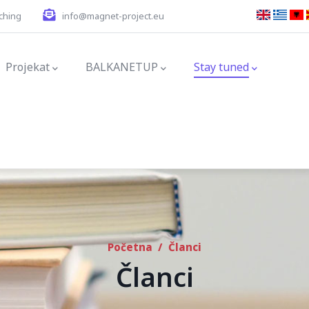
ching
info@magnet-project.eu
gation
Projekat
BALKANETUP
Stay tuned
Početna
/
Članci
Članci