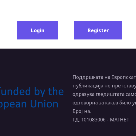
Login
Register
Поддршката на Европската
публикација не претставу
одразува гледиштата само
одговорна за каква било 
Број на.
ГД: 101083006 - МАГНЕТ