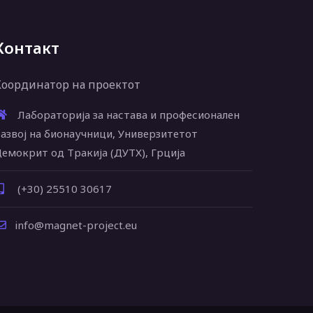
Контакт
Координатор на проектот
Лабораторија за настава и професионален
азвој на бионаучници, Универзитетот
емокрит од Тракија (ДУТХ), Грција
(+30) 25510 30617
info@magnet-project.eu