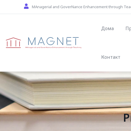
Skip to main content
MAnagerial and GoverNance Enhancement through Tea
Main navig
Дома
П
Контакт
P