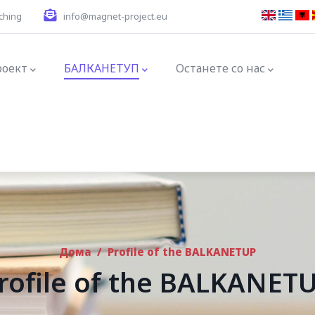
ching
info@magnet-project.eu
ation
роект
БАЛКАНЕТУП
Останете со нас
Дома
/
Profile of the BALKANETUP
rofile of the BALKANET