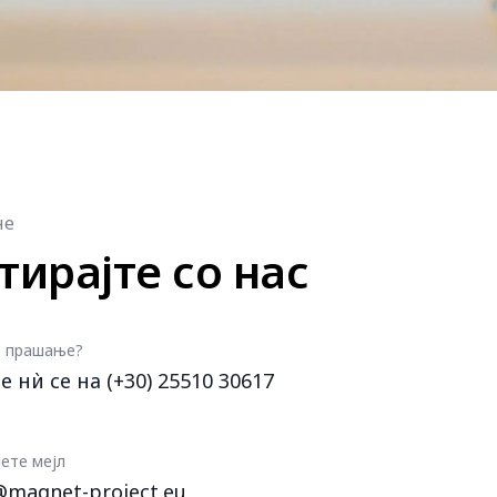
не
тирајте со нас
 прашање?
те нѝ се на (+30) 25510 30617
ете мејл
@magnet-project.eu