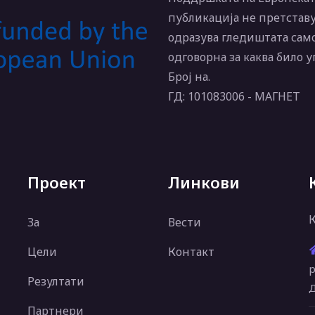
публикација не претставу
одразува гледиштата само
одговорна за каква било 
Број на.
ГД: 101083006 - МАГНЕТ
Проект
Линкови
За
Вести
Цели
Контакт
р
Резултати
Д
Партнери