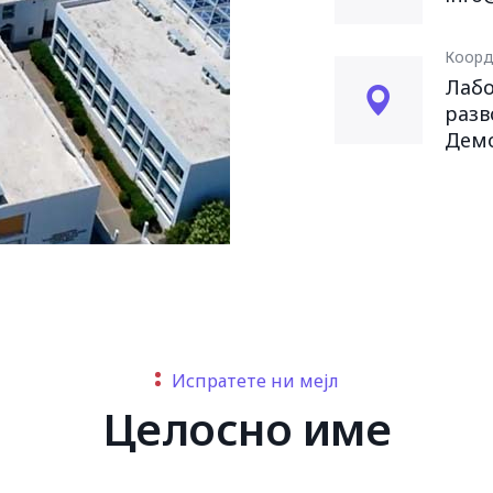
Коорд
Лабо
разв
Демо
Испратете ни мејл
Целосно име