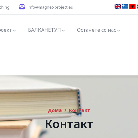
ching
info@magnet-project.eu
ation
роект
БАЛКАНЕТУП
Останете со нас
Дома
/
Контакт
Контакт