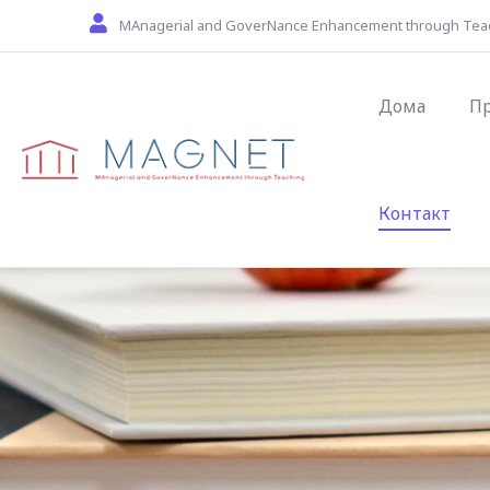
Skip to main content
MAnagerial and GoverNance Enhancement through Tea
Main navig
Дома
П
Контакт