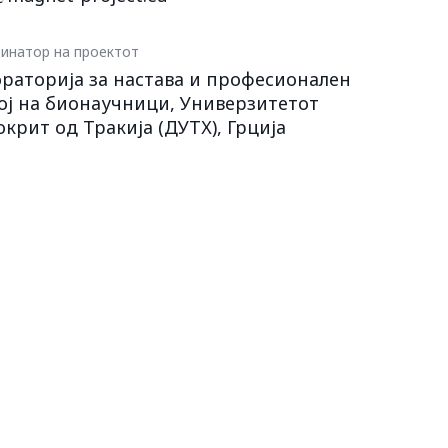
инатор на проектот
раторија за настава и професионален
ој на бионаучници, Универзитетот
крит од Тракија (ДУТХ), Грција