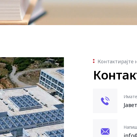
Контактирајте 
Контак
Имате
Јаве
Напиш
info