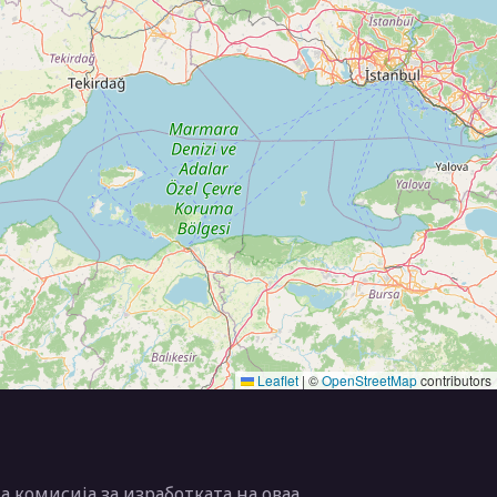
Leaflet
|
©
OpenStreetMap
contributors
 комисија за изработката на оваа