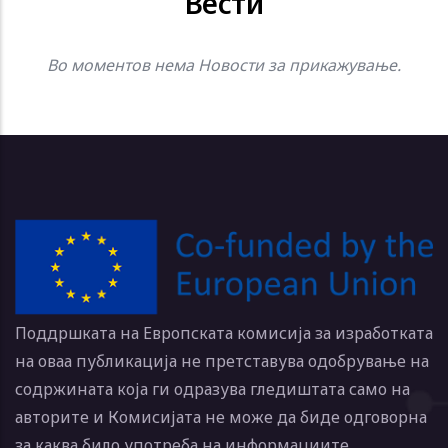
Вести
Во моментов нема Hовости за прикажување.
Поддршката на Европската комисија за изработката
на оваа публикација не претставува одобрување на
содржината која ги одразува гледиштата само на
авторите и Комисијата не може да биде одговорна
за каква било употреба на информациите