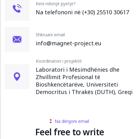
Keni ndonjë pyetje?
Na telefononi në (+30) 25510 30617
Shkruani email
info@magnet-project.eu
Koordinatori i projektit
Laboratori i Mësimdhënies dhe
Zhvillimit Profesional të
Bioshkencëtarëve, Universiteti
Democritus i Thrakës (DUTH), Greqi
Na dërgoni email
Feel free to write