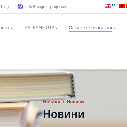
ching
info@magnet-project.eu
tion
оект
BALKANETUP
Останете на линия
Начало
/
Новини
Новини