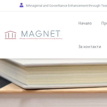
Skip to main content
MAnagerial and GoverNance Enhancement through Tea
Main naviga
Начало
Пр
За контакти