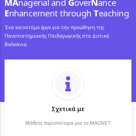
MA
nagerial and
G
over
N
ance
E
nhancement through
T
eaching
Ένα καινοτόμο έργο για την προώθηση της
Πανεπιστημιακής Παιδαγωγικής στα Δυτικά
Βαλκάνια.
Σχετικά με
Μάθετε περισσότερα για το MAGNET