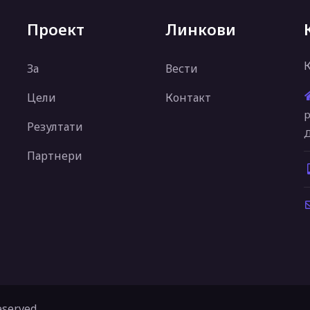
Проект
Линкови
За
Вести
Цели
Контакт
р
Резултати
Д
Партнери
eserved.