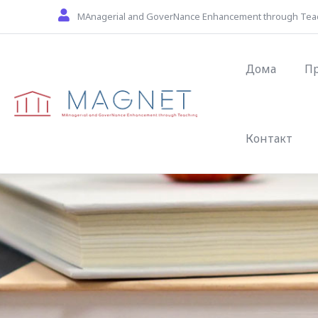
Skip to main content
MAnagerial and GoverNance Enhancement through Tea
Main navig
Дома
П
Контакт