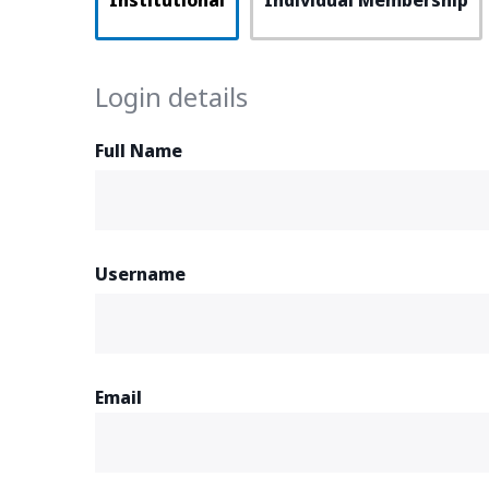
Institutional
Individual Membership
Login details
Full Name
Username
Email