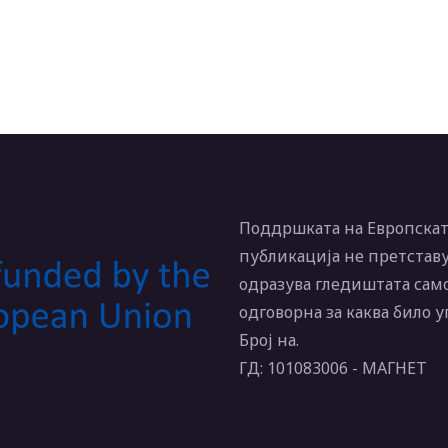
Поддршката на Европската
публикација не претставу
одразува гледиштата само
одговорна за каква било 
Број на.
ГД: 101083006 - МАГНЕТ