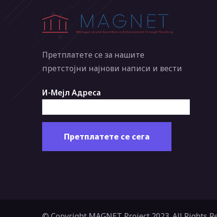
Претплатете се за нашите
претстојни најнови написи и вести
И-Мејл Адреса
© Copyright MAGNET Project 2023. All Rights R