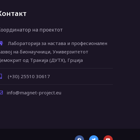
Контакт
Координатор на проектот
Лабораторија за настава и професионален
азвој на бионаучници, Универзитетот
емокрит од Тракија (ДУТХ), Грција
(+30) 25510 30617
info@magnet-project.eu