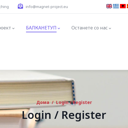
ching
info@magnet-project.eu
ation
роект
БАЛКАНЕТУП
Останете со нас
Дома
/
Login / Register
Login / Register