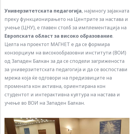
Универзитетската педагогија
, најмногу зајакната
преку функционирањето на Центрите за настава и
учење (ЦНУ), е главен столб за имплементација на
Европската област за високо образование
.
Целта на проектот МАГНЕТ е да се формира
конзорциум на високообразовни институти (ВОИ)
од Западен Балкан за да се сподели загриженоста
за универзитетската педагогија и да се воспостави
мрежа која ќе одговори на предизвиците на
промената кон активна, ориентирана кон
студентот и интерактивна култура на настава и
учење во ВОИ на Западен Балкан.