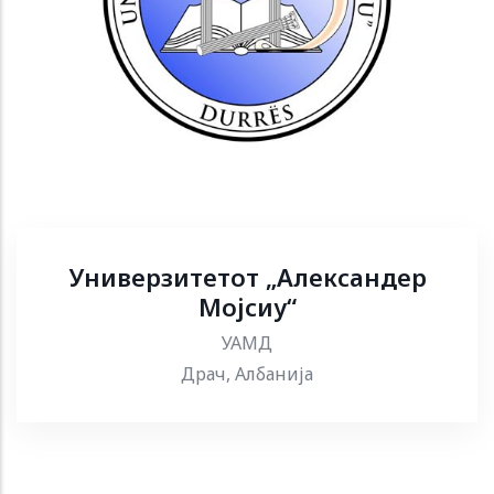
Универзитетот „Александер
Мојсиу“
УАМД
Драч, Албанија