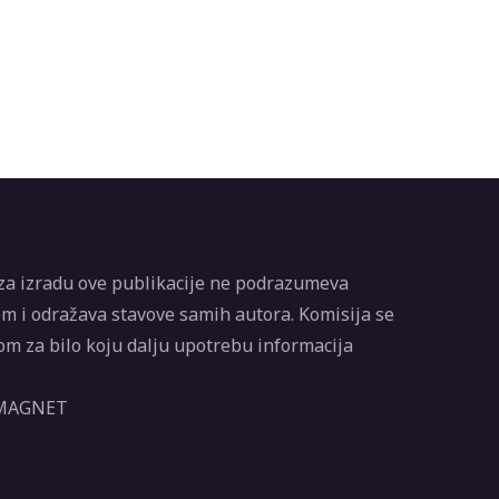
za izradu ove publikacije ne podrazumeva
m i odražava stavove samih autora. Komisija se
m za bilo koju dalju upotrebu informacija
 MAGNET