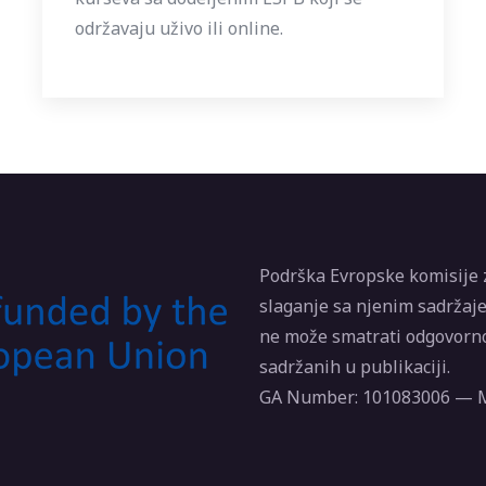
održavaju uživo ili online.
Podrška Evropske komisije 
slaganje sa njenim sadržaje
ne može smatrati odgovorno
sadržanih u publikaciji.
GA Number: 101083006 —