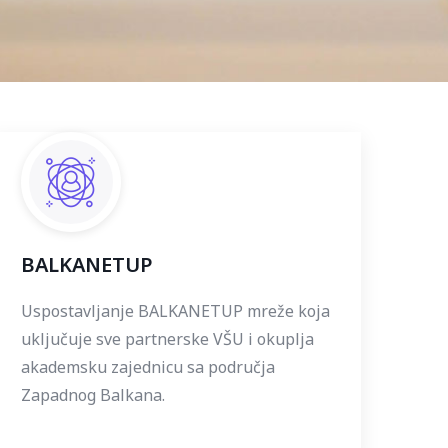
BALKANETUP
Uspostavljanje BALKANETUP mreže koja
uključuje sve partnerske VŠU i okuplja
akademsku zajednicu sa područja
Zapadnog Balkana.