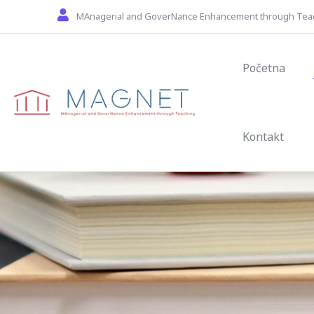
Skip to main content
MAnagerial and GoverNance Enhancement through Tea
Main navig
Početna
Kontakt