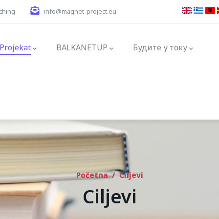
ching
info@magnet-project.eu
ation
Projekat
BALKANETUP
Будите у току
Početna
/
Ciljevi
Ciljevi