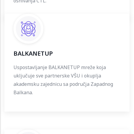
osnivanja CTL.
BALKANETUP
Uspostavljanje BALKANETUP mreže koja
uključuje sve partnerske VŠU i okuplja
akademsku zajednicu sa područja Zapadnog
Balkana.