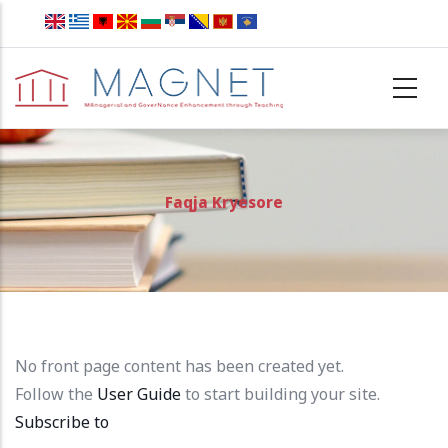
Skip to main content
Faqja Kryesore
No front page content has been created yet.
Follow the
User Guide
to start building your site.
Subscribe to