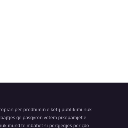
ropian për prodhimin e këtij publikimi nuk
bajtjes që pasqyron vetëm pikëpamjet e
 nuk mund të mbahet si përgjegjës për çdo