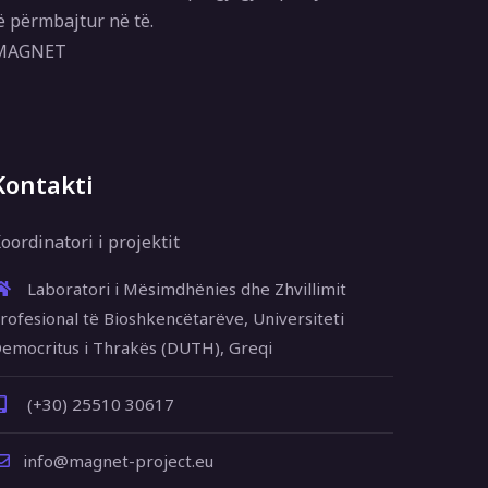
ë përmbajtur në të.
 MAGNET
Kontakti
oordinatori i projektit
Laboratori i Mësimdhënies dhe Zhvillimit
rofesional të Bioshkencëtarëve, Universiteti
emocritus i Thrakës (DUTH), Greqi
(+30) 25510 30617
info@magnet-project.eu