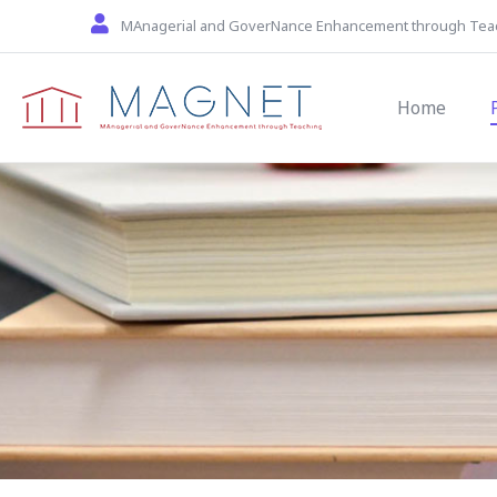
Skip to main content
MAnagerial and GoverNance Enhancement through Tea
Main navi
Home