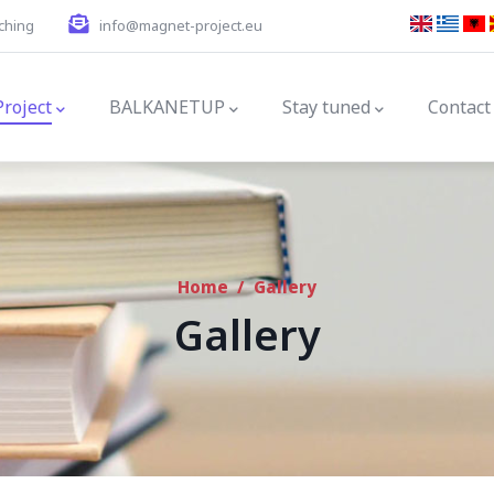
ching
info@magnet-project.eu
gation
Project
BALKANETUP
Stay tuned
Contact
Home
/
Gallery
Gallery