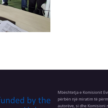
Mbështetja e Komisionit Ev
përbën një miratim të përm
autorëve, si dhe Komisioni