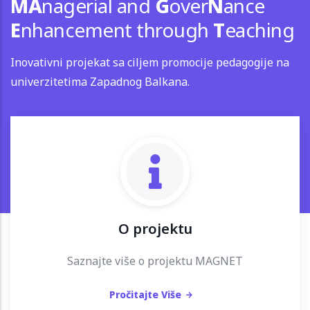
MA
nagerial and
G
over
N
ance
E
nhancement through
T
eaching
Inovativni projekat sa ciljem promocije pedagogije na
univerzitetima Zapadnog Balkana.
O projektu
Saznajte više o projektu MAGNET
Pročitajte Više