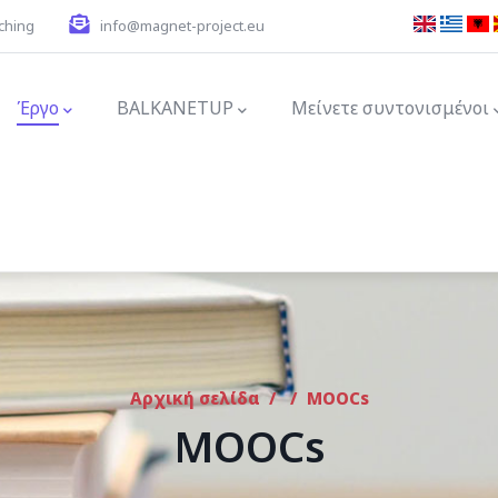
ching
info@magnet-project.eu
ion
Έργο
BALKANETUP
Μείνετε συντονισμένοι
Αρχική σελίδα
/
/
MOOCs
MOOCs