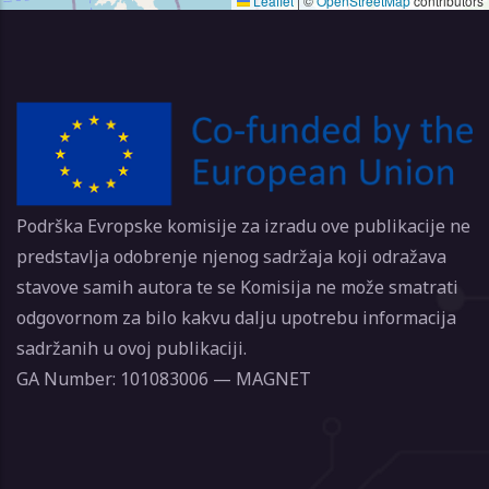
Leaflet
|
©
OpenStreetMap
contributors
Podrška Evropske komisije za izradu ove publikacije ne
predstavlja odobrenje njenog sadržaja koji odražava
stavove samih autora te se Komisija ne može smatrati
odgovornom za bilo kakvu dalju upotrebu informacija
sadržanih u ovoj publikaciji.
GA Number: 101083006 — MAGNET