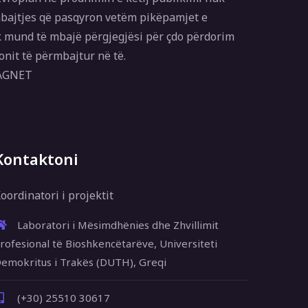
bajtjes që pasqyron vetëm pikëpamjet e
 mund të mbajë përgjegjësi për çdo përdorim
onit të përmbajtur në të.
MAGNET
Kontaktoni
oordinatori i projektit
Laboratori i Mësimdhënies dhe Zhvillimit
rofesional të Bioshkencëtarëve, Universiteti
emokritus i Trakës (DUTH), Greqi
(+30) 25510 30617