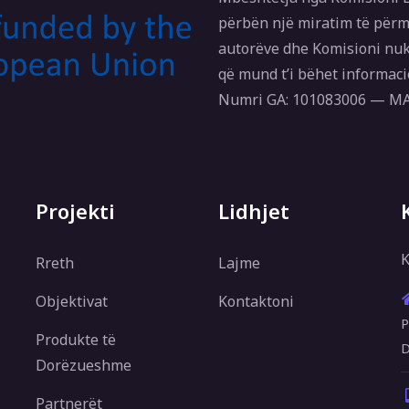
përbën një miratim të përm
autorëve dhe Komisioni nuk
që mund t’i bëhet informaci
Numri GA: 101083006 — 
Projekti
Lidhjet
K
Rreth
Lajme
Objektivat
Kontaktoni
P
Produkte të
D
Dorëzueshme
Partnerët