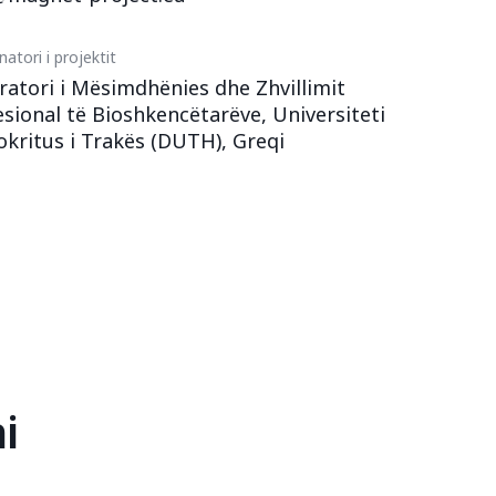
atori i projektit
ratori i Mësimdhënies dhe Zhvillimit
sional të Bioshkencëtarëve, Universiteti
kritus i Trakës (DUTH), Greqi
i