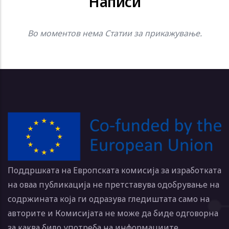
Hаписи
Во моментов нема Cтатии за прикажување.
Поддршката на Европската комисија за изработката
на оваа публикација не претставува одобрување на
содржината која ги одразува гледиштата само на
авторите и Комисијата не може да биде одговорна
за каква било употреба на информациите