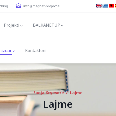
ching
info@magnet-project.eu
ion
Projekti
BALKANETUP
nizuar
Kontaktoni
Faqja Kryesore
/
Lajme
Lajme