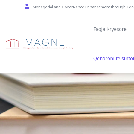
Skip to main content
MAnagerial and GoverNance Enhancement through Tea
Main navigat
Faqja Kryesore
Qëndroni të sinto