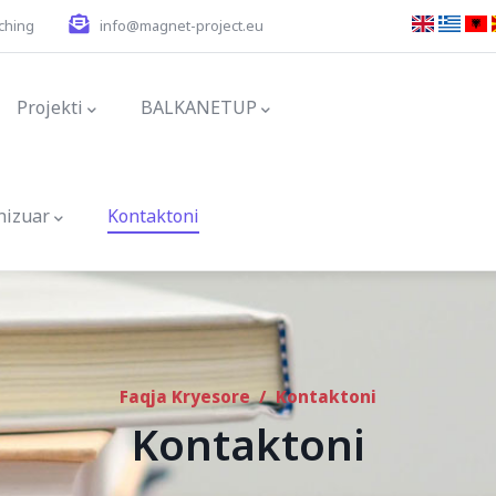
ching
info@magnet-project.eu
ion
Projekti
BALKANETUP
nizuar
Kontaktoni
Faqja Kryesore
/
Kontaktoni
Kontaktoni