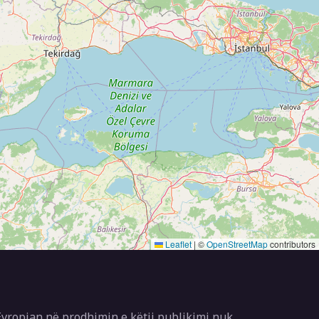
Leaflet
|
©
OpenStreetMap
contributors
vropian në prodhimin e këtij publikimi nuk