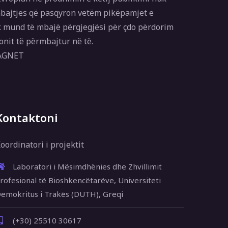
bajtjes që pasqyron vetëm pikëpamjet e
 mund të mbajë përgjegjësi për çdo përdorim
onit të përmbajtur në të.
MAGNET
Kontaktoni
oordinatori i projektit
Laboratori i Mësimdhënies dhe Zhvillimit
rofesional të Bioshkencëtarëve, Universiteti
emokritus i Trakës (DUTH), Greqi
(+30) 25510 30617