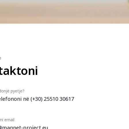
e
taktoni
donjë pyetje?
elefononi në (+30) 25510 30617
ni email
@magnet-project.eu