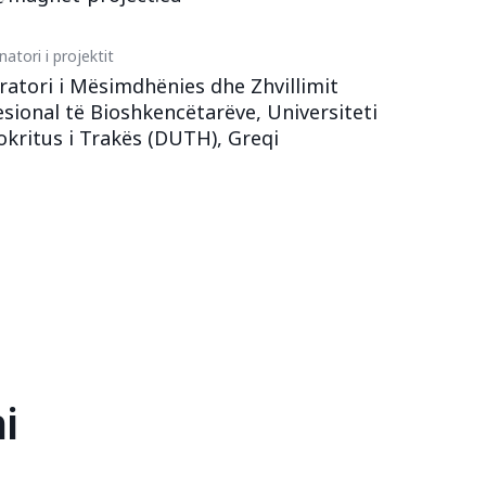
atori i projektit
ratori i Mësimdhënies dhe Zhvillimit
sional të Bioshkencëtarëve, Universiteti
kritus i Trakës (DUTH), Greqi
i