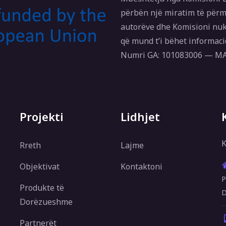
përbën një miratim të përm
autorëve dhe Komisioni nuk
që mund t’i bëhet informaci
Numri GA: 101083006 — 
Projekti
Lidhjet
K
Rreth
Lajme
Objektivat
Kontaktoni
P
Produkte të
D
Dorëzueshme
Partnerët