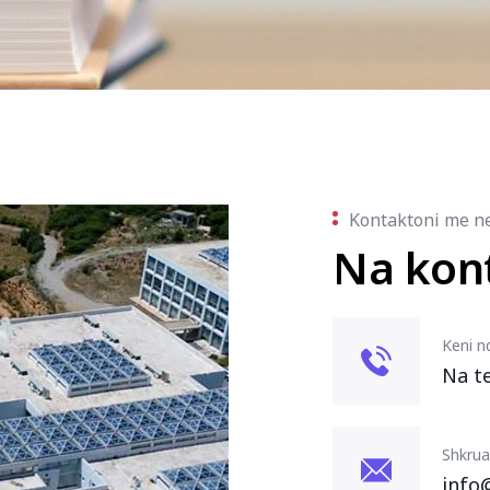
Kontaktoni me n
Na kon
Keni n
Na t
Shkrua
info