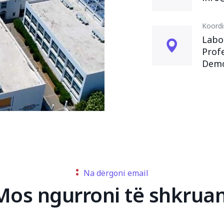
Koordin
Labo
Profe
Demo
Na dërgoni email
Mos ngurroni të shkruan