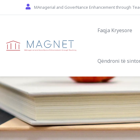
Skip to main content
MAnagerial and GoverNance Enhancement through Tea
Main navigat
Faqja Kryesore
Qëndroni të sinto