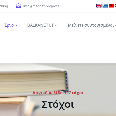
ching
info@magnet-project.eu
ion
Έργο
BALKANETUP
Μείνετε συντονισμένοι
Αρχική σελίδα
/
Στόχοι
Στόχοι