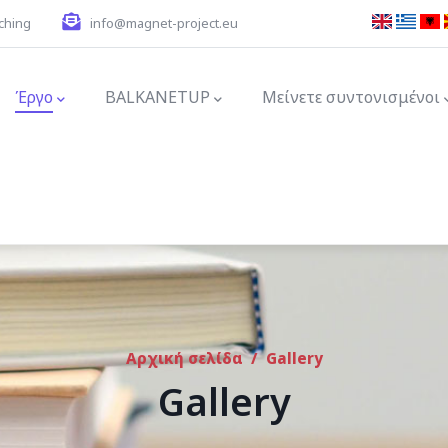
ching
info@magnet-project.eu
ion
Έργο
BALKANETUP
Μείνετε συντονισμένοι
Αρχική σελίδα
/
Gallery
Gallery