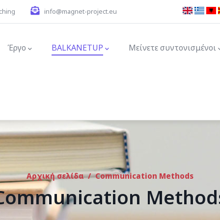
ching
info@magnet-project.eu
ion
Έργο
BALKANETUP
Μείνετε συντονισμένοι
Αρχική σελίδα
/
Communication Methods
Communication Method